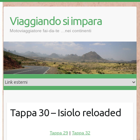
Salta
al
Viaggiando si impara
contenuto
Motoviaggiatore fai-da-te …nei continenti
Tappa 30 – Isiolo reloaded
Tappa 29
|
Tappa 32